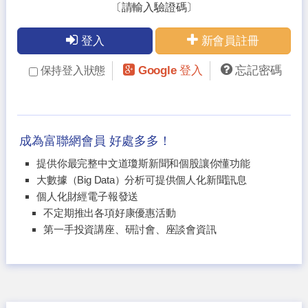
〔請輸入驗證碼〕
登入
新會員註冊
Google 登入
忘記密碼
保持登入狀態
成為富聯網會員 好處多多！
提供你最完整中文道瓊斯新聞和個股讓你懂功能
大數據（Big Data）分析可提供個人化新聞訊息
個人化財經電子報發送
不定期推出各項好康優惠活動
第一手投資講座、研討會、座談會資訊