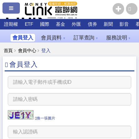
證期權
ETF
國際
基金
外匯
債券
新聞
影音
會員登入
會員資料
訂單查詢
服務說明
▼
▼
▼
首頁
會員中心
登入
會員登入
換一張圖片