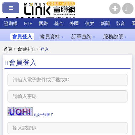
證期權
ETF
國際
基金
外匯
債券
新聞
影音
會員登入
會員資料
訂單查詢
服務說明
▼
▼
▼
首頁
會員中心
登入
會員登入
換一張圖片