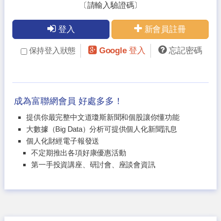
〔請輸入驗證碼〕
登入
新會員註冊
Google 登入
忘記密碼
保持登入狀態
成為富聯網會員 好處多多！
提供你最完整中文道瓊斯新聞和個股讓你懂功能
大數據（Big Data）分析可提供個人化新聞訊息
個人化財經電子報發送
不定期推出各項好康優惠活動
第一手投資講座、研討會、座談會資訊