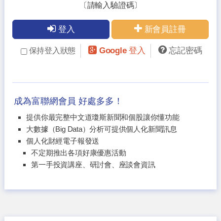
〔請輸入驗證碼〕
登入
新會員註冊
Google 登入
忘記密碼
保持登入狀態
成為富聯網會員 好處多多！
提供你最完整中文道瓊斯新聞和個股讓你懂功能
大數據（Big Data）分析可提供個人化新聞訊息
個人化財經電子報發送
不定期推出各項好康優惠活動
第一手投資講座、研討會、座談會資訊