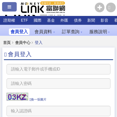
證期權
ETF
國際
基金
外匯
債券
新聞
影音
會員登入
會員資料
訂單查詢
服務說明
▼
▼
▼
首頁
會員中心
登入
會員登入
換一張圖片