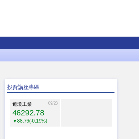
投資講座專區
09/23
道瓊工業
46292.78
▼88.76(-0.19%)