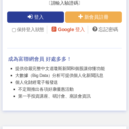
〔請輸入驗證碼〕
登入
新會員註冊
Google 登入
忘記密碼
保持登入狀態
成為富聯網會員 好處多多！
提供你最完整中文道瓊斯新聞和個股讓你懂功能
大數據（Big Data）分析可提供個人化新聞訊息
個人化財經電子報發送
不定期推出各項好康優惠活動
第一手投資講座、研討會、座談會資訊