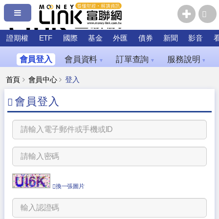
證期權
ETF
國際
基金
外匯
債券
新聞
影音
會員登入
會員資料
訂單查詢
服務說明
▼
▼
▼
首頁
會員中心
登入
會員登入
換一張圖片