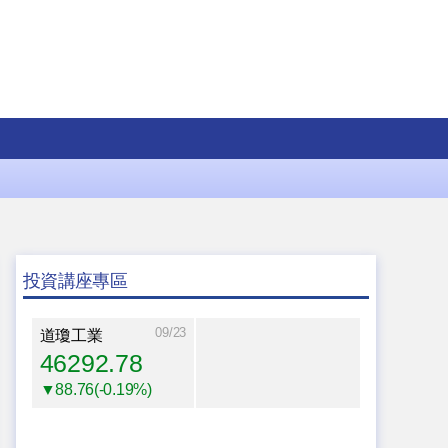
投資講座專區
09/23
道瓊工業
46292.78
▼88.76(-0.19%)