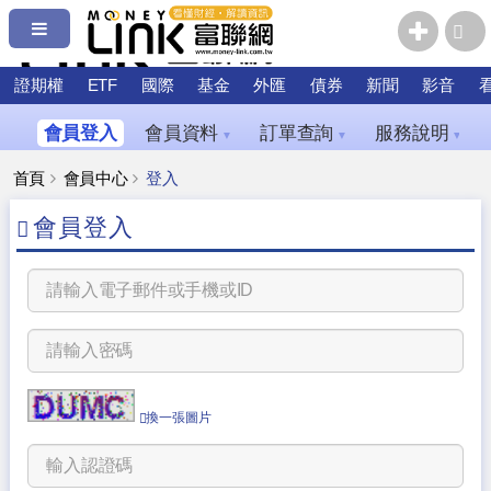
證期權
ETF
國際
基金
外匯
債券
新聞
影音
會員登入
會員資料
訂單查詢
服務說明
▼
▼
▼
首頁
會員中心
登入
會員登入
換一張圖片