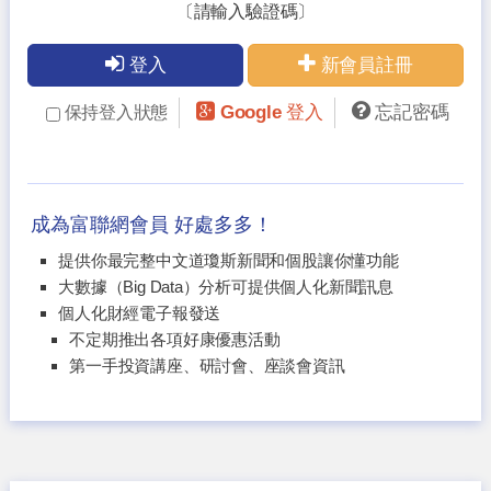
〔請輸入驗證碼〕
登入
新會員註冊
Google 登入
忘記密碼
保持登入狀態
成為富聯網會員 好處多多！
提供你最完整中文道瓊斯新聞和個股讓你懂功能
大數據（Big Data）分析可提供個人化新聞訊息
個人化財經電子報發送
不定期推出各項好康優惠活動
第一手投資講座、研討會、座談會資訊