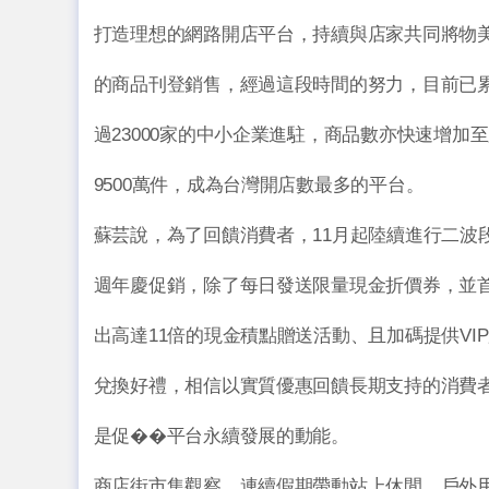
打造理想的網路開店平台，持續與店家共同將物
的商品刊登銷售，經過這段時間的努力，目前已
過23000家的中小企業進駐，商品數亦快速增加
9500萬件，成為台灣開店數最多的平台。
蘇芸說，為了回饋消費者，11月起陸續進行二波
週年慶促銷，除了每日發送限量現金折價券，並
出高達11倍的現金積點贈送活動、且加碼提供VI
兌換好禮，相信以實質優惠回饋長期支持的消費
是促��平台永續發展的動能。
商店街市集觀察，連續假期帶動站上休閒、戶外