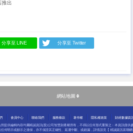
店推出
分享至 LINE
分享至 Twitter
網站地圖
們
會員中心
聯絡我們
服務條款
著作權
隱私權政策
財經數據資
網站所提供編輯內容均屬精誠資訊(股)公司智慧財產權所有，不得以任何形式重製之﹔本資訊僅供
供任何明示或默示之擔保，亦不保證其正確性、延遲中斷、或錯漏，詳情請見【
精誠資訊富聯網