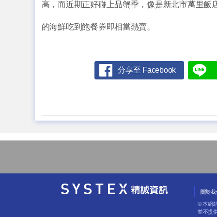
高，而近期正好碰上品蟹季，像是新北市萬里飯
的海鮮吃到飽餐券即相當熱賣。
分享至 Facebook
關於我
© 本
並不提