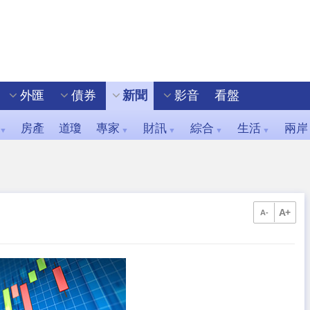
外匯
債券
新聞
影音
看盤
房產
道瓊
專家
財訊
綜合
生活
兩岸
▼
▼
▼
▼
▼
A+
A-