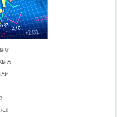
路開店
式開跑
2折起
3
末加