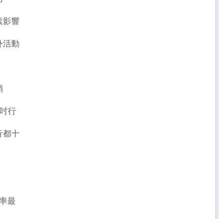
素影響
外活動
銷
4吋行
行都十
率最