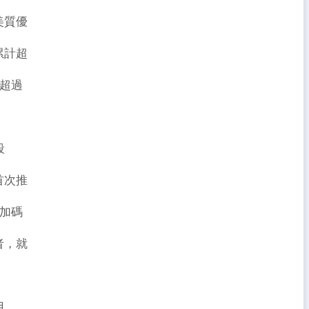
美質優
累計超
至超過
段
首次推
P加碼
者，就
用