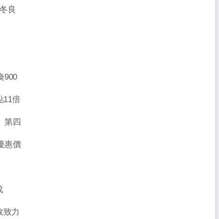
秋冬良
900
11倍
。第四
優惠價
成
故致力