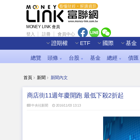
MONEY LINK 會員
登入
註冊
會員中心
證期權
ETF
國際
基金
總覽
頭條
台股
基金
總經
債匯
▼
▼
▼
首頁
新聞
新聞內文
商店街11週年慶開跑 最低下殺2折起
中央社新聞
2016/11/03 13:13