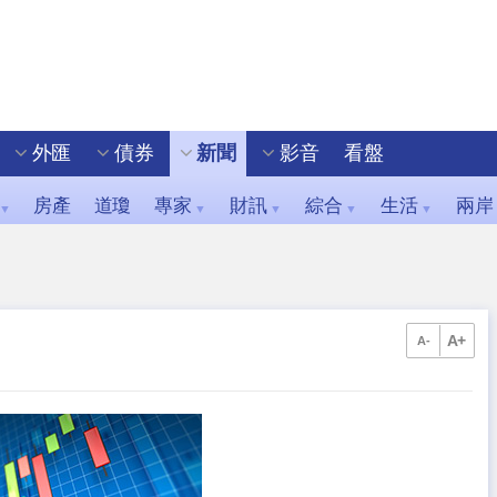
外匯
債券
新聞
影音
看盤
房產
道瓊
專家
財訊
綜合
生活
兩岸
▼
▼
▼
▼
▼
A+
A-