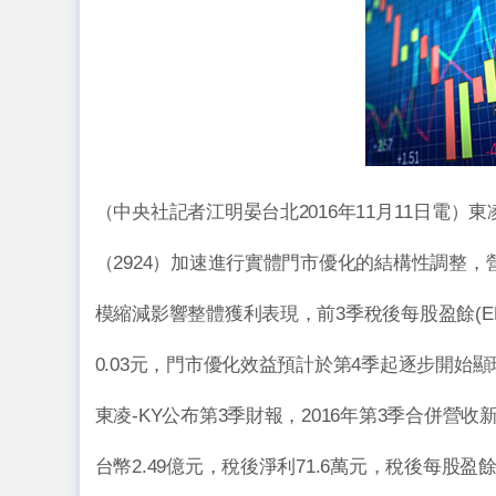
（中央社記者江明晏台北2016年11月11日電）東凌
（2924）加速進行實體門市優化的結構性調整，
模縮減影響整體獲利表現，前3季稅後每股盈餘(EP
0.03元，門市優化效益預計於第4季起逐步開始顯
東凌-KY公布第3季財報，2016年第3季合併營收
台幣2.49億元，稅後淨利71.6萬元，稅後每股盈