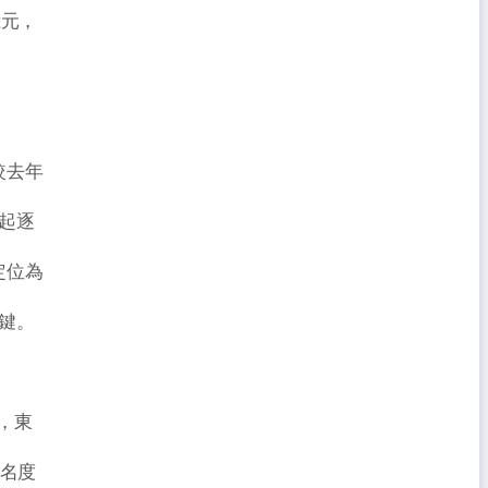
億元，
較去年
起逐
定位為
鍵。
準，東
知名度