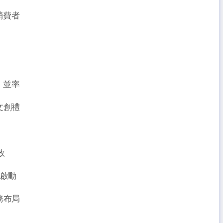
消費者
，並率
文創禮
效
將啟動
務布局