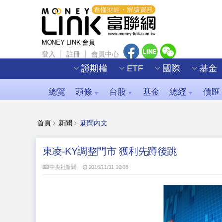
MONEY LINK 會員
登入
註冊
會員中心
證期權
ETF
國際
基金
總覽
頭條
台股
基金
總經
債匯
▼
▼
▼
首頁
新聞
新聞內文
東凌-KY調整門市 獲利先蹲後跳
中央社新聞
2016/11/11 10:08