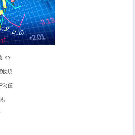
-KY
營收規
S)僅
現。
新
餘