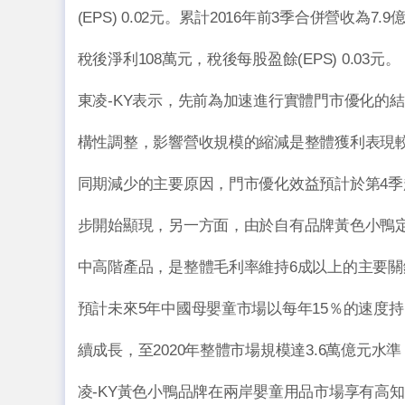
(EPS) 0.02元。累計2016年前3季合併營收為7.9
稅後淨利108萬元，稅後每股盈餘(EPS) 0.03元。
東凌-KY表示，先前為加速進行實體門市優化的結
構性調整，影響營收規模的縮減是整體獲利表現
同期減少的主要原因，門市優化效益預計於第4季
步開始顯現，另一方面，由於自有品牌黃色小鴨
中高階產品，是整體毛利率維持6成以上的主要關
預計未來5年中國母嬰童市場以每年15％的速度持
續成長，至2020年整體市場規模達3.6萬億元水
凌-KY黃色小鴨品牌在兩岸嬰童用品市場享有高