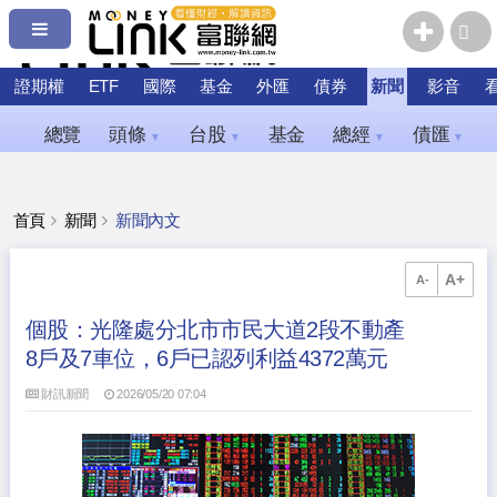
證期權
ETF
國際
基金
外匯
債券
新聞
影音
總覽
頭條
台股
基金
總經
債匯
▼
▼
▼
▼
首頁
新聞
新聞內文
A+
A-
個股：光隆處分北市市民大道2段不動產
8戶及7車位，6戶已認列利益4372萬元
財訊新聞
2026/05/20 07:04