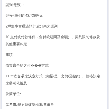
認列情形）:
6戶已認列約43,729仟元
2戶董事會通過預計處分尚未認列
10.交付或付款條件（含付款期間及金額）、契約限制條款及
其他重要約定
事項:
依買賣合約之付���方式
11.本次交易之決定方式（如招標、比價或議價）、價格決定
之參考依據及
決策單位:
參考市場行情/核決權限/董事會