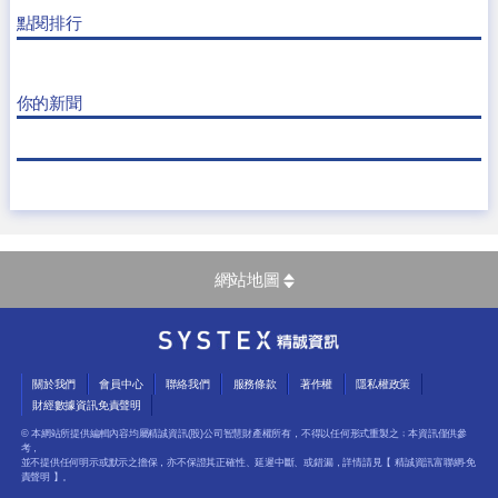
點閱排行
你的新聞
網站地圖
關於我們
會員中心
聯絡我們
服務條款
著作權
隱私權政策
財經數據資訊免責聲明
© 本網站所提供編輯內容均屬精誠資訊(股)公司智慧財產權所有，不得以任何形式重製之﹔本資訊僅供參
考，
並不提供任何明示或默示之擔保，亦不保證其正確性、延遲中斷、或錯漏，詳情請見【
精誠資訊富聯網-免
責聲明
】。