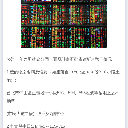
公告一年內累積處分同一開發計畫不動產達新台幣三億元
1.標的物之名稱及性質（如坐落台中市北區ＸＸ段ＸＸ小段土
地）:
台北市中山區正義段一小段593、594、595地號等基地上之不
動產
(市民大道二段)共8戶及7個車位
2.事實發生日:114/6/5～115/4/16