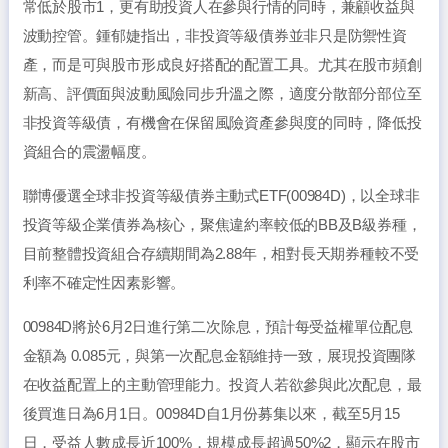
常低於股市1，更有助投資人在參與行情的同時，兼顧收益與
波動控管。鍾郁婕指出，非投資等級債券並非只是防禦性資
產，而是可與股市形成良好搭配的配置工具。尤其在股市頻創
新高、評價面與波動風險同步升溫之際，適度分散部分部位至
非投資等級債，有機會在保留風險資產參與度的同時，降低投
資組合的震盪幅度。
聯博優選全球非投資等級債券主動式ETF(00984D)，以全球非
投資等級企業債券為核心，聚焦違約率較低的BB及B級券種，
目前整體投資組合存續期間為2.88年，相對長天期券種較不受
利率不確定性因素影響。
00984D將於6月2日進行第二次除息，預計每受益權單位配息
金額為 0.085元，與第一次配息金額維持一致，展現投資團隊
在收益配置上的主動管理能力。投資人若欲參與此次配息，最
後買進日為6月1日。00984D自1月份募集以來，截至5月15
日，受益人數成長近100%，規模成長超過50%2，顯示在股市