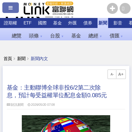
證期權
ETF
國際
基金
外匯
債券
新聞
影音
總覽
頭條
台股
基金
總經
債匯
▼
▼
▼
▼
首頁
新聞
新聞內文
A+
A-
基金：主動聯博全球非投6/2第二次除
息，預計每受益權單位配息金額0.085元
財訊新聞
2026/05/20 07:08