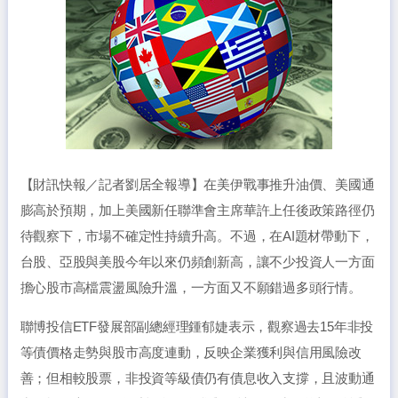
【財訊快報／記者劉居全報導】在美伊戰事推升油價、美國通
膨高於預期，加上美國新任聯準會主席華許上任後政策路徑仍
待觀察下，市場不確定性持續升高。不過，在AI題材帶動下，
台股、亞股與美股今年以來仍頻創新高，讓不少投資人一方面
擔心股市高檔震盪風險升溫，一方面又不願錯過多頭行情。
聯博投信ETF發展部副總經理鍾郁婕表示，觀察過去15年非投
等債價格走勢與股市高度連動，反映企業獲利與信用風險改
善；但相較股票，非投資等級債仍有債息收入支撐，且波動通