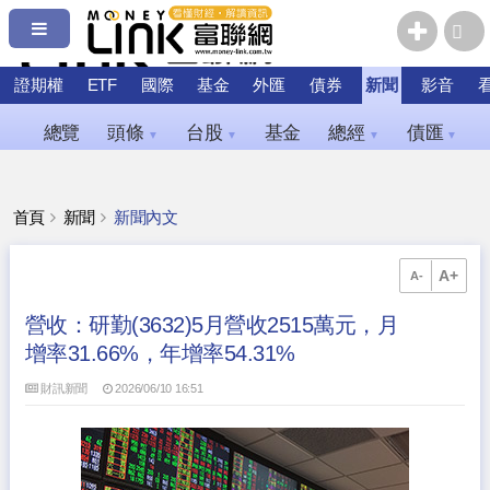
證期權
ETF
國際
基金
外匯
債券
新聞
影音
總覽
頭條
台股
基金
總經
債匯
▼
▼
▼
▼
首頁
新聞
新聞內文
A+
A-
營收：研勤(3632)5月營收2515萬元，月
增率31.66%，年增率54.31%
財訊新聞
2026/06/10 16:51