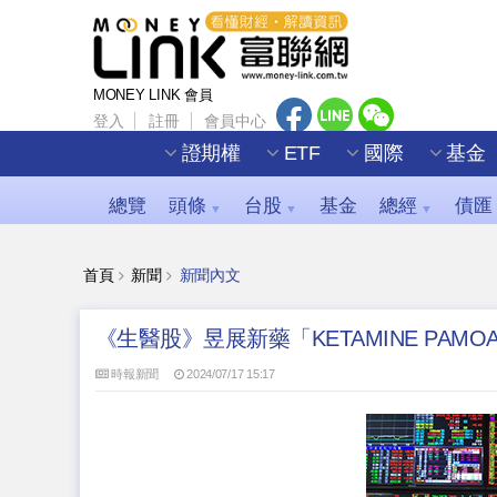
MONEY LINK 會員
登入
註冊
會員中心
證期權
ETF
國際
基金
總覽
頭條
台股
基金
總經
債匯
▼
▼
▼
首頁
新聞
新聞內文
《生醫股》昱展新藥「KETAMINE PAM
時報新聞
2024/07/17 15:17