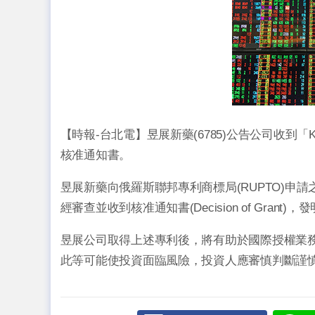
【時報-台北電】昱展新藥(6785)公告公司收到「KETA
核准通知書。
昱展新藥向俄羅斯聯邦專利商標局(RUPTO)申請之專利案
經審查並收到核准通知書(Decision of Grant)，
昱展公司取得上述專利後，將有助於國際授權業
此等可能使投資面臨風險，投資人應審慎判斷謹