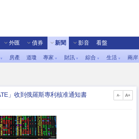
外匯
債券
新聞
影音
看盤
房產
道瓊
專家
財訊
綜合
生活
兩岸
▼
▼
▼
▼
▼
OATE」收到俄羅斯專利核准通知書
A+
A-