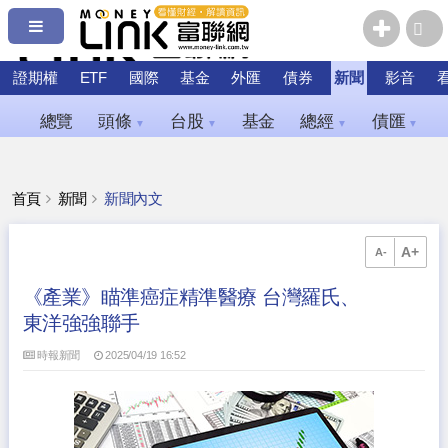
證期權
ETF
國際
基金
外匯
債券
新聞
影音
總覽
頭條
台股
基金
總經
債匯
▼
▼
▼
▼
首頁
新聞
新聞內文
A+
A-
《產業》瞄準癌症精準醫療 台灣羅氏、
東洋強強聯手
時報新聞
2025/04/19 16:52