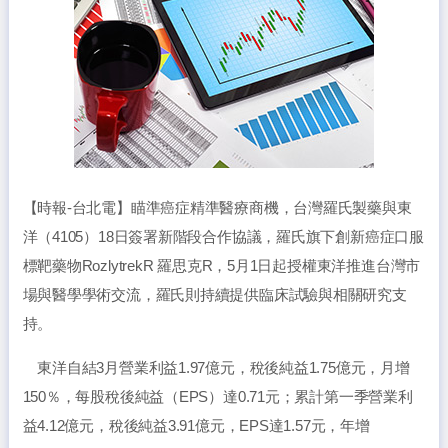
【時報-台北電】瞄準癌症精準醫療商機，台灣羅氏製藥與東
洋（4105）18日簽署新階段合作協議，羅氏旗下創新癌症口服
標靶藥物RozlytrekR 羅思克R，5月1日起授權東洋推進台灣市
場與醫學學術交流，羅氏則持續提供臨床試驗與相關研究支
持。
東洋自結3月營業利益1.97億元，稅後純益1.75億元，月增
150％，每股稅後純益（EPS）達0.71元；累計第一季營業利
益4.12億元，稅後純益3.91億元，EPS達1.57元，年增