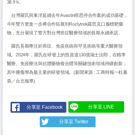
38.9％。
台灣羅氏與東洋延續去年Avastin癌思停合作案的成功基礎，
今年雙方更進一步將合作拓展到Rozlytrek羅思克口服標靶藥
物，充分展現了雙方對台灣癌症醫療領域的長期永續承諾。
羅氏長期專注於癌症、免疫疾病與罕見疾病等重大醫療領
域。2024年，羅氏在研發上的投資達130億瑞士法郎，在精準
醫療、免疫療法與抗體藥物複合體等關鍵技術領域持續創新；
其中腫瘤學為最主要的研發領域。(新聞來源 : 工商時報一杜蕙
蓉／台北報導)
分享至 LINE
分享至 Facebook
分享至 Twitter