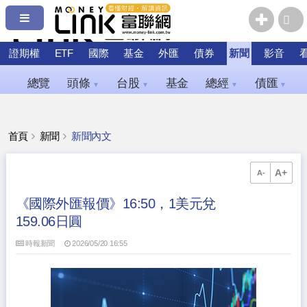
證期權
ETF
國際
基金
外匯
債券
新聞
影音
總覽
頭條
台股
基金
總經
債匯
▼
▼
▼
▼
首頁
新聞
新聞內文
A+
A-
《國際外匯報價》16:50，1美元兌
159.06日圓
時報新聞
2026/05/20 16:55