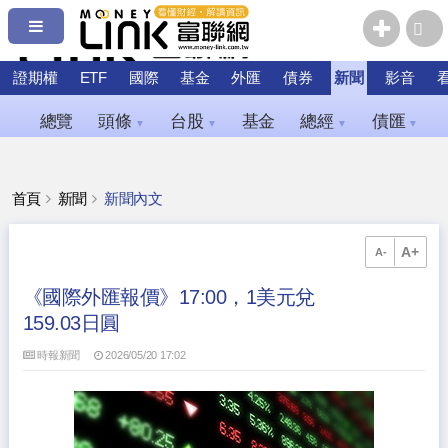
證期權
ETF
國際
基金
外匯
債券
新聞
影音
總覽
頭條
台股
基金
總經
債匯
▼
▼
▼
▼
首頁
新聞
新聞內文
A+
A-
《國際外匯報價》17:00，1美元兌
159.03日圓
時報新聞
2026/05/20 17:02