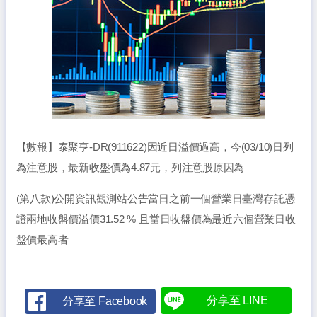
【數報】泰聚亨-DR(911622)因近日溢價過高，今(03/10)日列
為注意股，最新收盤價為4.87元，列注意股原因為
(第八款)公開資訊觀測站公告當日之前一個營業日臺灣存託憑
證兩地收盤價溢價31.52 % 且當日收盤價為最近六個營業日收
盤價最高者
分享至 LINE
分享至 Facebook