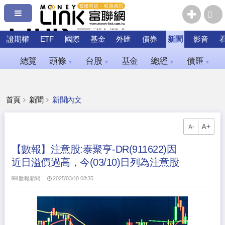
證期權
ETF
國際
基金
外匯
債券
新聞
影音
總覽
頭條
台股
基金
總經
債匯
▼
▼
▼
▼
首頁
新聞
新聞內文
A+
A-
【數報】注意股:泰聚亨-DR(911622)因
近日溢價過高，今(03/10)日列為注意股
數報新聞
2025/03/10 08:35