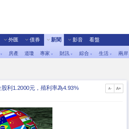
外匯
債券
新聞
影音
看盤
房產
道瓊
專家
財訊
綜合
生活
兩岸
▼
▼
▼
▼
▼
利1.2000元，殖利率為4.93%
A+
A-