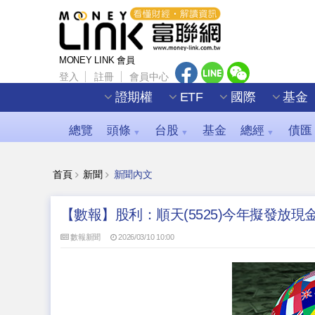
MONEY LINK 會員
登入
註冊
會員中心
證期權
ETF
國際
基金
總覽
頭條
台股
基金
總經
債匯
▼
▼
▼
首頁
新聞
新聞內文
【數報】股利：順天(5525)今年擬發放現金股
數報新聞
2026/03/10 10:00