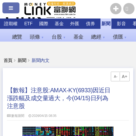
證期權
ETF
國際
基金
外匯
債券
新聞
影音
總覽
頭條
台股
基金
總經
債匯
▼
▼
▼
▼
首頁
新聞
新聞內文
A+
A-
【數報】注意股:AMAX-KY(6933)因近日
漲跌幅及成交量過大，今(04/15)日列為
注意股
數報新聞
2026/04/15 08:35