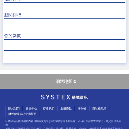
點閱排行
你的新聞
網站地圖
關於我們
會員中心
聯絡我們
服務條款
著作權
隱私權政策
財經數據資訊免責聲明
© 本網站所提供編輯內容均屬精誠資訊(股)公司智慧財產權所有，不得以任何形式重製之﹔本資訊僅供參
考，
並不提供任何明示或默示之擔保，亦不保證其正確性、延遲中斷、或錯漏，詳情請見【
精誠資訊富聯網-免