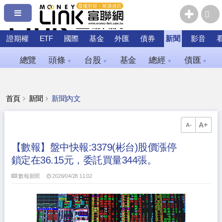
證期權
ETF
國際
基金
外匯
債券
新聞
影音
總覽
頭條
台股
基金
總經
債匯
▼
▼
▼
▼
首頁
新聞
新聞內文
A+
A-
【數報】盤中快報:3379(彬台)股價漲停
鎖定在36.15元，委託買量344張。
數報新聞
2026/04/28 11:02