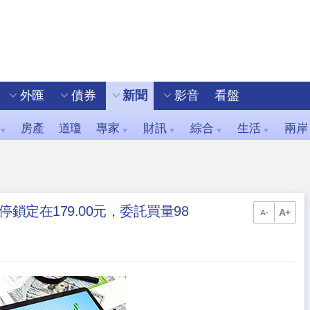
外匯
債券
新聞
影音
看盤
房產
道瓊
專家
財訊
綜合
生活
兩岸
▼
▼
▼
▼
▼
漲停鎖定在179.00元，委託買量98
A+
A-