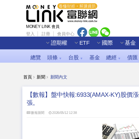
MONEY LINK 會員
登入
註冊
會員中心
證期權
ETF
國際
基金
總覽
頭條
台股
基金
總經
債匯
▼
▼
▼
首頁
新聞
新聞內文
【數報】盤中快報:6933(AMAX-KY)股價
張。
數報新聞
2026/05/12 12:38