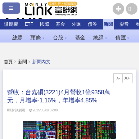
證期權
ETF
國際
基金
外匯
債券
新聞
影音
總覽
頭條
台股
基金
總經
債匯
▼
▼
▼
▼
首頁
新聞
新聞內文
A+
A-
營收：台嘉碩(3221)4月營收1億9358萬
元，月增率-1.16%，年增率4.85%
財訊新聞
2025/05/09 07:08