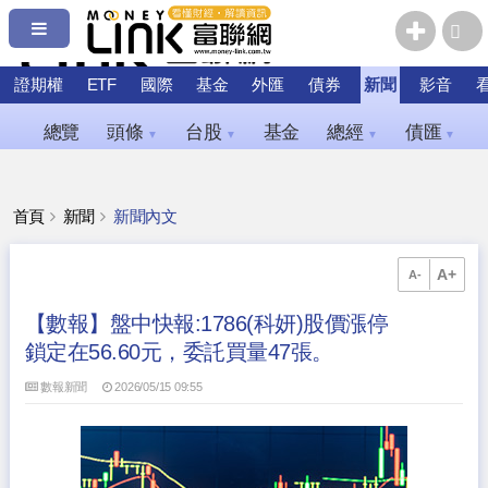
證期權
ETF
國際
基金
外匯
債券
新聞
影音
總覽
頭條
台股
基金
總經
債匯
▼
▼
▼
▼
首頁
新聞
新聞內文
A+
A-
【數報】盤中快報:1786(科妍)股價漲停
鎖定在56.60元，委託買量47張。
數報新聞
2026/05/15 09:55