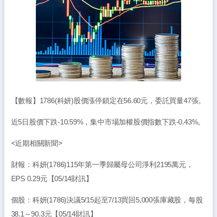
【數報】1786(科妍)股價漲停鎖定在56.60元，委託買量47張。
近5日股價下跌-10.59%，集中市場加權股價指數下跌-0.43%。
<近期相關新聞>
財報：科妍(1786)115年第一季歸屬母公司淨利2195萬元，
EPS 0.29元【05/14財訊】
個股：科妍(1786)決議5/15起至7/13買回5,000張庫藏股，每股
38.1～90.3元【05/14財訊】