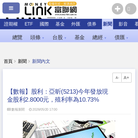
證期權
ETF
國際
基金
外匯
債券
新聞
影音
總覽
頭條
台股
基金
總經
債匯
▼
▼
▼
▼
首頁
新聞
新聞內文
A+
A-
【數報】股利：亞昕(5213)今年發放現
金股利2.8000元，殖利率為10.73%
數報新聞
2026/05/20 17:00