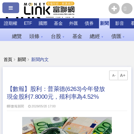
證期權
ETF
國際
基金
外匯
債券
新聞
影音
總覽
頭條
台股
基金
總經
債匯
▼
▼
▼
▼
首頁
新聞
新聞內文
A+
A-
【數報】股利：普萊德(6263)今年發放
現金股利7.8000元，殖利率為4.52%
數報新聞
2026/05/20 17:00