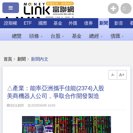
證期權
ETF
國際
基金
外匯
債券
新聞
影音
總覽
頭條
台股
基金
總經
債匯
▼
▼
▼
▼
首頁
新聞
新聞內文
A+
A-
△產業：能率亞洲攜手佳能(2374)入股
美商機器人公司，爭取合作開發製造
財訊新聞
2025/06/09 16:59