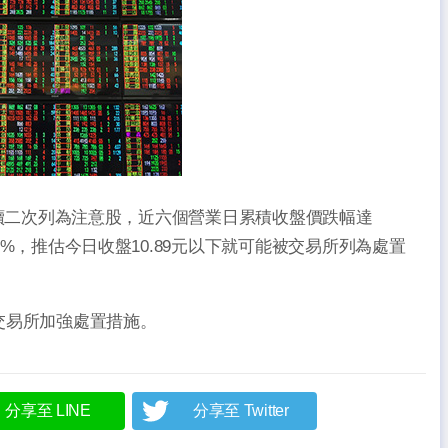
日己連續二次列為注意股，近六個營業日累積收盤價跌幅達
43%，推估今日收盤10.89元以下就可能被交易所列為處置
交易所加強處置措施。
分享至 LINE
分享至 Twitter