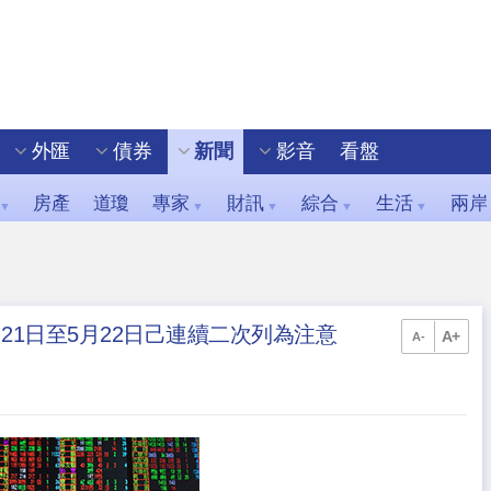
外匯
債券
新聞
影音
看盤
房產
道瓊
專家
財訊
綜合
生活
兩岸
▼
▼
▼
▼
▼
月21日至5月22日己連續二次列為注意
A+
A-