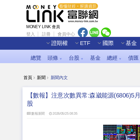
MONEY LINK 會員
登入
註冊
會員中心
證期權
ETF
國際
基金
總覽
頭條
台股
基金
總經
債匯
▼
▼
▼
首頁
新聞
新聞內文
【數報】注意次數異常:森崴能源(6806)5
股
數報新聞
2026/05/25 08:35