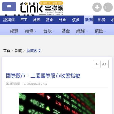
證期權
ETF
國際
基金
外匯
債券
新聞
影音
總覽
頭條
台股
基金
總經
債匯
▼
▼
▼
▼
首頁
新聞
新聞內文
A+
A-
國際股市：上週國際股市收盤指數
財訊新聞
2025/06/16 07:17