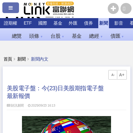
證期權
ETF
國際
基金
外匯
債券
新聞
影音
總覽
頭條
台股
基金
總經
債匯
▼
▼
▼
▼
首頁
新聞
新聞內文
A+
A-
美股電子盤：今(23)日美股期指電子盤
最新報價
財訊新聞
2025/09/23 16:13