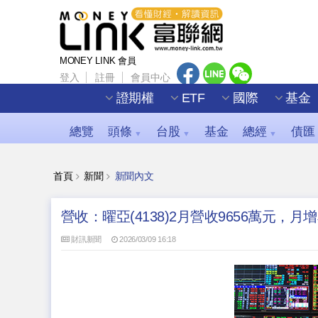
MONEY LINK 會員
登入
註冊
會員中心
證期權
ETF
國際
基金
總覽
頭條
台股
基金
總經
債匯
▼
▼
▼
首頁
新聞
新聞內文
營收：曜亞(4138)2月營收9656萬元，月增率
財訊新聞
2026/03/09 16:18