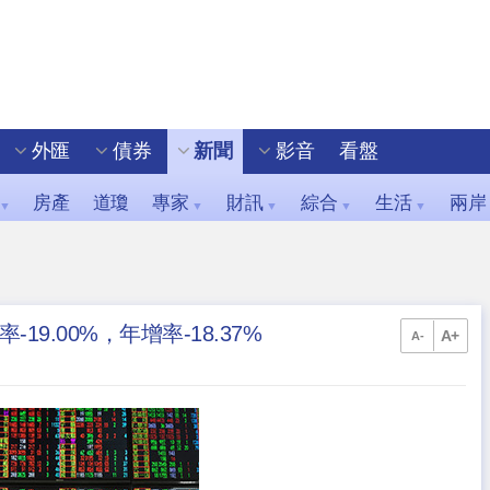
外匯
債券
新聞
影音
看盤
房產
道瓊
專家
財訊
綜合
生活
兩岸
▼
▼
▼
▼
▼
-19.00%，年增率-18.37%
A+
A-