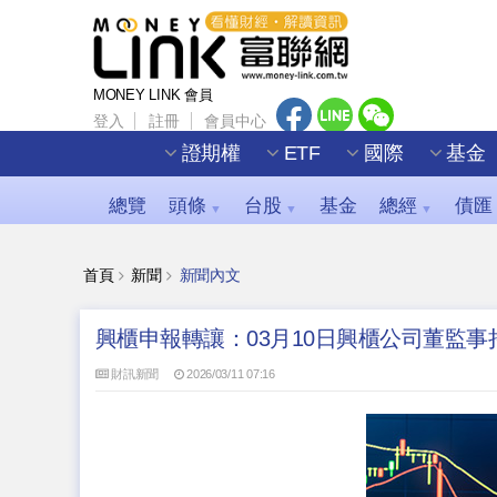
MONEY LINK 會員
登入
註冊
會員中心
證期權
ETF
國際
基金
總覽
頭條
台股
基金
總經
債匯
▼
▼
▼
首頁
新聞
新聞內文
興櫃申報轉讓：03月10日興櫃公司董監
財訊新聞
2026/03/11 07:16