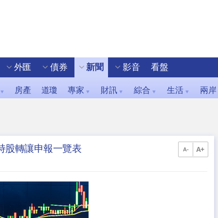
外匯
債券
新聞
影音
看盤
房產
道瓊
專家
財訊
綜合
生活
兩岸
▼
▼
▼
▼
▼
事持股轉讓申報一覽表
A+
A-