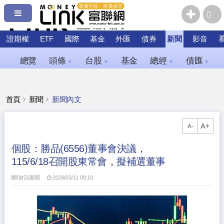
證期權
ETF
國際
基金
外匯
債券
新聞
影音
總覽
頭條
台股
基金
總經
債匯
▼
▼
▼
▼
首頁
新聞
新聞內文
A+
A-
個股：勝品(6556)董事會決議，
115/6/18召開股東常會，擬補選董事
財訊新聞
2026/03/11 09:18