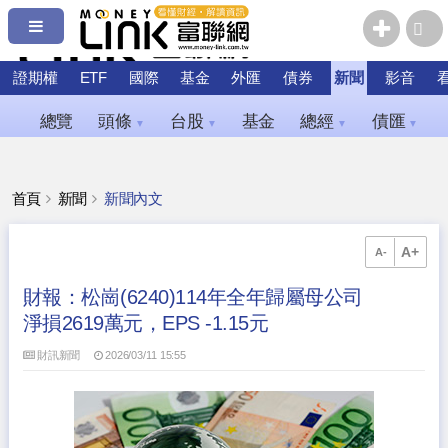
證期權
ETF
國際
基金
外匯
債券
新聞
影音
總覽
頭條
台股
基金
總經
債匯
▼
▼
▼
▼
首頁
新聞
新聞內文
A+
A-
財報：松崗(6240)114年全年歸屬母公司
淨損2619萬元，EPS -1.15元
財訊新聞
2026/03/11 15:55