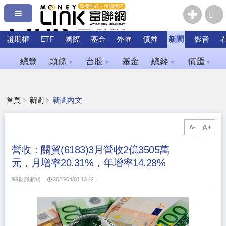
證期權
ETF
國際
基金
外匯
債券
新聞
影音
總覽
頭條
台股
基金
總經
債匯
▼
▼
▼
▼
首頁
新聞
新聞內文
A+
A-
營收：關貿(6183)3月營收2億3505萬
元，月增率20.31%，年增率14.28%
財訊新聞
2026/04/08 13:42