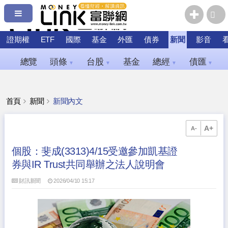
證期權
ETF
國際
基金
外匯
債券
新聞
影音
總覽
頭條
台股
基金
總經
債匯
▼
▼
▼
▼
首頁
新聞
新聞內文
A+
A-
個股：斐成(3313)4/15受邀參加凱基證
券與IR Trust共同舉辦之法人說明會
財訊新聞
2026/04/10 15:17