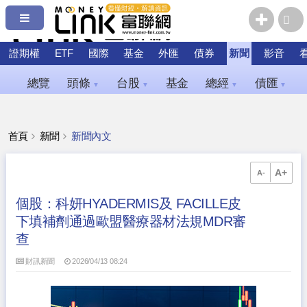
證期權
ETF
國際
基金
外匯
債券
新聞
影音
總覽
頭條
台股
基金
總經
債匯
▼
▼
▼
▼
首頁
新聞
新聞內文
A+
A-
個股：科妍HYADERMIS及 FACILLE皮
下填補劑通過歐盟醫療器材法規MDR審
查
財訊新聞
2026/04/13 08:24