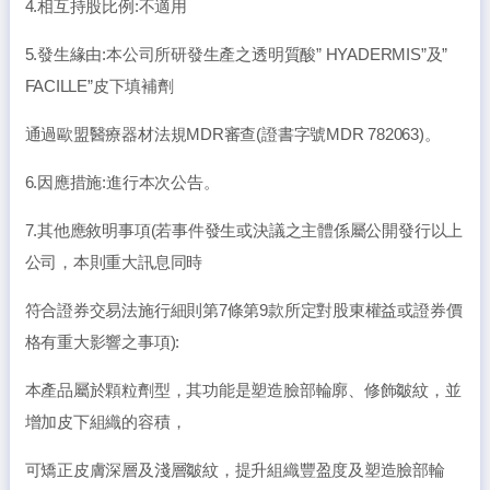
4.相互持股比例:不適用
5.發生緣由:本公司所研發生產之透明質酸” HYADERMIS”及”
FACILLE”皮下填補劑
通過歐盟醫療器材法規MDR審查(證書字號MDR 782063)。
6.因應措施:進行本次公告。
7.其他應敘明事項(若事件發生或決議之主體係屬公開發行以上
公司，本則重大訊息同時
符合證券交易法施行細則第7條第9款所定對股東權益或證券價
格有重大影響之事項):
本產品屬於顆粒劑型，其功能是塑造臉部輪廓、修飾皺紋，並
增加皮下組織的容積，
可矯正皮膚深層及淺層皺紋，提升組織豐盈度及塑造臉部輪