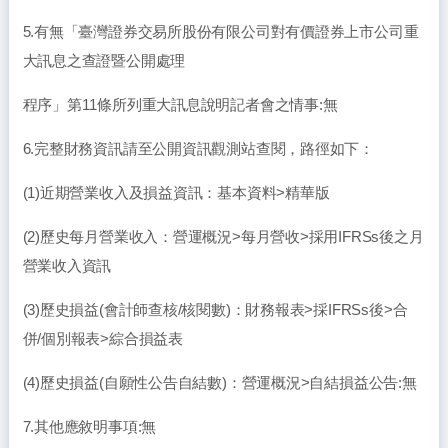
5.有無「臺灣證券交易所股份有限公司對有價證券上市公司重
大訊息之查證暨公開處理
程序」第11條所列重大訊息說明記者會之情事:無
6.完整財務資訊請至公開資訊觀測站查閱，路徑如下：
(1)近期營業收入及損益資訊：基本資料>精華版
(2)歷史每月營業收入：營運概況>每月營收>採用IFRSs後之月
營業收入資訊
(3)歷史損益(會計師查核/核閱數)：財務報表>採IFRSs後>合
併/個別報表>綜合損益表
(4)歷史損益(自願性公告自結數)：營運概況>自結損益公告:無
7.其他應敘明事項:無