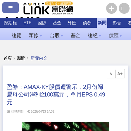
證期權
ETF
國際
基金
外匯
債券
新聞
影音
總覽
頭條
台股
基金
總經
債匯
▼
▼
▼
▼
首頁
新聞
新聞內文
A+
A-
盈餘：AMAX-KY股價遭警示，2月份歸
屬母公司淨利2100萬元，單月EPS 0.49
元
財訊新聞
2026/04/13 14:32