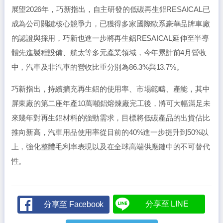
展望2026年，巧新指出，自主研發的低碳再生鋁RESAICAL已
成為公司關鍵核心競爭力，已獲得多家國際歐系豪華品牌車廠
的認證與採用，巧新也進一步將再生鋁RESAICAL延伸至半導
體先進製程設備、航太等多元產業領域，今年累計前4月營收
中，汽車及非汽車的營收比重分別為86.3%與13.7%。
巧新指出，持續擴充再生鋁的使用率、市場範疇、產能，其中
屏東廠的第二座年產10萬噸鋁熔煉廠完工後，將可大幅滿足未
來幾年對再生鋁材料的強勁需求，目標將低碳產品的出貨佔比
推向新高，汽車用品使用率從目前的40%進一步提升到50%以
上，強化整體毛利率表現以及在全球高端供應鏈中的不可替代
性。
分享至 LINE
分享至 Facebook