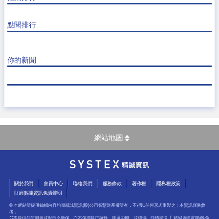
點閱排行
你的新聞
網站地圖
關於我們
會員中心
聯絡我們
服務條款
著作權
隱私權政策
財經數據資訊免責聲明
© 本網站所提供編輯內容均屬精誠資訊(股)公司智慧財產權所有，不得以任何形式重製之﹔本資訊僅供參
考，
並不提供任何明示或默示之擔保，亦不保證其正確性、延遲中斷、或錯漏，詳情請見【
精誠資訊富聯網-免