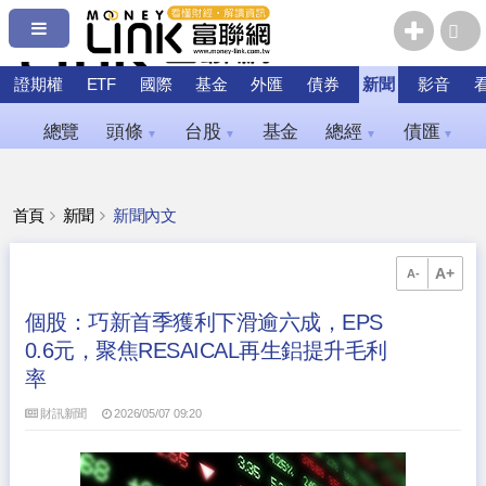
證期權
ETF
國際
基金
外匯
債券
新聞
影音
總覽
頭條
台股
基金
總經
債匯
▼
▼
▼
▼
首頁
新聞
新聞內文
A+
A-
個股：巧新首季獲利下滑逾六成，EPS
0.6元，聚焦RESAICAL再生鋁提升毛利
率
財訊新聞
2026/05/07 09:20