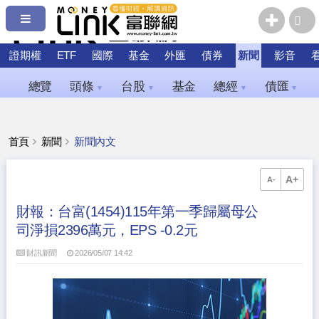
證期權
ETF
國際
基金
外匯
債券
新聞
影音
總覽
頭條
台股
基金
總經
債匯
▼
▼
▼
▼
首頁
新聞
新聞內文
A+
A-
財報：台富(1454)115年第一季歸屬母公
司淨損2396萬元，EPS -0.2元
財訊新聞
2026/05/07 14:42