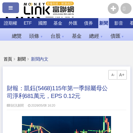
證期權
ETF
國際
基金
外匯
債券
新聞
影音
總覽
頭條
台股
基金
總經
債匯
▼
▼
▼
▼
首頁
新聞
新聞內文
A+
A-
財報：凱鈺(5468)115年第一季歸屬母公
司淨利681萬元，EPS 0.12元
財訊新聞
2026/05/08 16:20