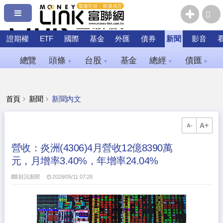
證期權
ETF
國際
基金
外匯
債券
新聞
影音
總覽
頭條
台股
基金
總經
債匯
▼
▼
▼
▼
首頁
新聞
新聞內文
A+
A-
營收：炎洲(4306)4月營收12億8390萬
元，月增率3.40%，年增率24.04%
財訊新聞
2026/05/11 07:28