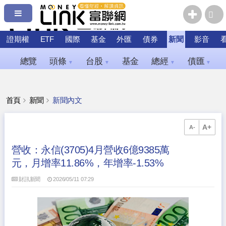
證期權
ETF
國際
基金
外匯
債券
新聞
影音
總覽
頭條
台股
基金
總經
債匯
▼
▼
▼
▼
首頁
新聞
新聞內文
A+
A-
營收：永信(3705)4月營收6億9385萬
元，月增率11.86%，年增率-1.53%
財訊新聞
2026/05/11 07:29