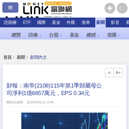
證期權
ETF
國際
基金
外匯
債券
新聞
影音
總覽
頭條
台股
基金
總經
債匯
▼
▼
▼
▼
首頁
新聞
新聞內文
A+
A-
財報：南帝(2108)115年第1季歸屬母公
司淨利1億6657萬元，EPS 0.34元
財訊新聞
2026/05/11 13:46