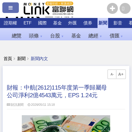
證期權
ETF
國際
基金
外匯
債券
新聞
影音
總覽
頭條
台股
基金
總經
債匯
▼
▼
▼
▼
首頁
新聞
新聞內文
A+
A-
財報：中航(2612)115年度第一季歸屬母
公司淨利2億4543萬元，EPS 1.24元
財訊新聞
2026/05/11 15:18