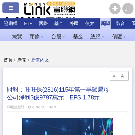
證期權
ETF
國際
基金
外匯
債券
新聞
影音
總覽
頭條
台股
基金
總經
債匯
▼
▼
▼
▼
首頁
新聞
新聞內文
A+
A-
財報：旺旺保(2816)115年第一季歸屬母
公司淨利3億9797萬元，EPS 1.78元
財訊新聞
2026/05/13 16:09