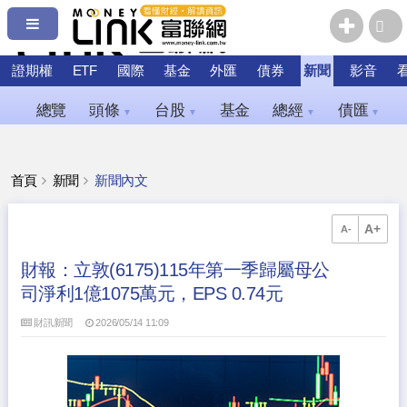
證期權
ETF
國際
基金
外匯
債券
新聞
影音
總覽
頭條
台股
基金
總經
債匯
▼
▼
▼
▼
首頁
新聞
新聞內文
A+
A-
財報：立敦(6175)115年第一季歸屬母公
司淨利1億1075萬元，EPS 0.74元
財訊新聞
2026/05/14 11:09