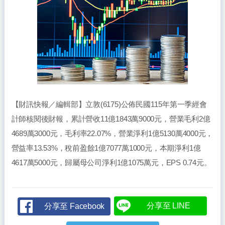
【財訊快報／編輯部】立敦(6175)公佈民國115年第一季經會
計師核閱後財報，累計營收11億1843萬9000元，營業毛利2億
4689萬3000元，毛利率22.07%，營業淨利1億5130萬4000元，
營益率13.53%，稅前盈餘1億7077萬1000元，本期淨利1億
4617萬5000元，歸屬母公司淨利1億1075萬元，EPS 0.74元。
分享至 LINE
分享至 Facebook