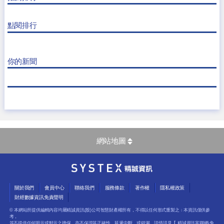
點閱排行
你的新聞
網站地圖
關於我們
會員中心
聯絡我們
服務條款
著作權
隱私權政策
財經數據資訊免責聲明
© 本網站所提供編輯內容均屬精誠資訊(股)公司智慧財產權所有，不得以任何形式重製之﹔本資訊僅供參
考，
並不提供任何明示或默示之擔保，亦不保證其正確性、延遲中斷、或錯漏，詳情請見【
精誠資訊富聯網-免