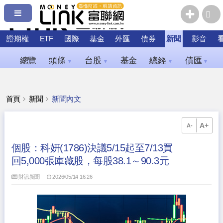
證期權
ETF
國際
基金
外匯
債券
新聞
影音
總覽
頭條
台股
基金
總經
債匯
▼
▼
▼
▼
首頁
新聞
新聞內文
A+
A-
個股：科妍(1786)決議5/15起至7/13買
回5,000張庫藏股，每股38.1～90.3元
財訊新聞
2026/05/14 16:26