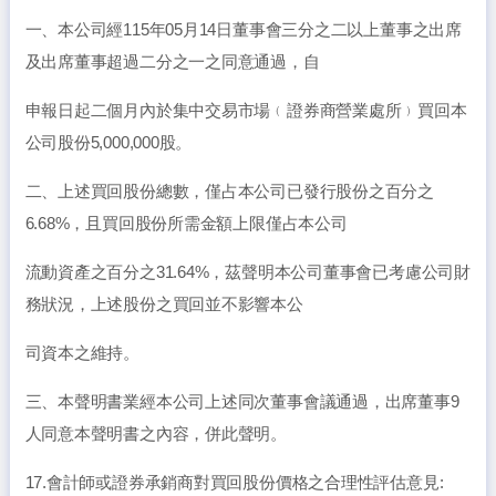
一、本公司經115年05月14日董事會三分之二以上董事之出席
及出席董事超過二分之一之同意通過，自
申報日起二個月內於集中交易市場﹙證券商營業處所﹚買回本
公司股份5,000,000股。
二、上述買回股份總數，僅占本公司已發行股份之百分之
6.68%，且買回股份所需金額上限僅占本公司
流動資產之百分之31.64%，茲聲明本公司董事會已考慮公司財
務狀況，上述股份之買回並不影響本公
司資本之維持。
三、本聲明書業經本公司上述同次董事會議通過，出席董事9
人同意本聲明書之內容，併此聲明。
17.會計師或證券承銷商對買回股份價格之合理性評估意見: