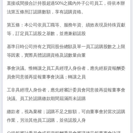
直接或間接合計持股超過50%之國內外子公司員工，得依本辦
法第五條所訂認購數額，享有認購資格。
第五條：本公司依員工職等、服務年資、績效表現及特殊貢獻
等，訂定員工認股之基數，並應兼顧認股
基準日時公司持有之買回股份總額及單一員工認購股數之上限
等因素，實際具體認購資格及認數量由董
事會決議。惟轉讓之員工具經理人身份者，應先經薪資報酬委
員會同意後再提報董事會決議；轉讓之員
工非具經理人身份者，應先經審計委員會同意後再提報董事會
決議。員工於認購繳款期間屆滿而未認購
繳款者，視為棄權；認購不足之餘額，可由董事會於當次認購
作業，另洽其他員工認購，並依認股人身