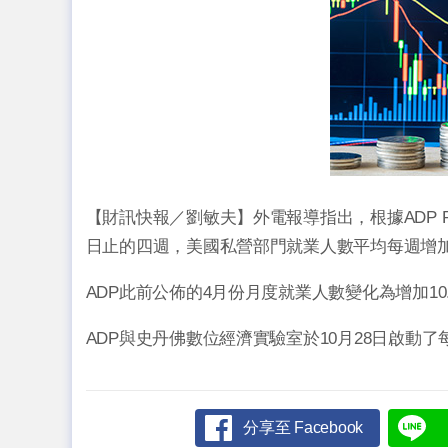
【財訊快報／劉敏夫】外電報導指出，根據ADP R
日止的四週，美國私營部門就業人數平均每週增加42
ADP此前公佈的4月份月度就業人數變化為增加10
ADP與史丹佛數位經濟實驗室於10月28日啟動
分享至 Facebook