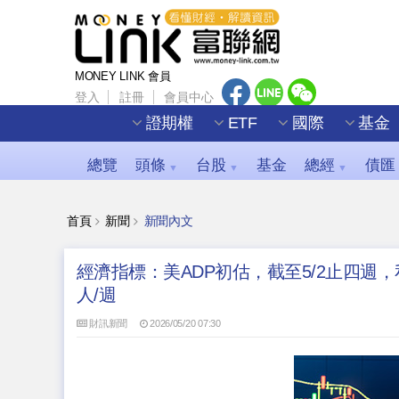
MONEY LINK 會員
登入
註冊
會員中心
證期權
ETF
國際
基金
總覽
頭條
台股
基金
總經
債匯
▼
▼
▼
首頁
新聞
新聞內文
經濟指標：美ADP初估，截至5/2止四週，
人/週
財訊新聞
2026/05/20 07:30