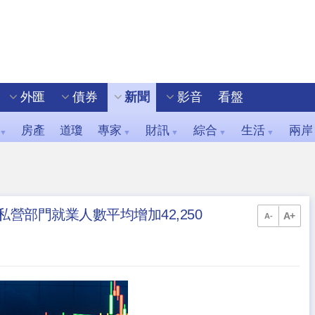
外匯
債券
新聞
影音
看盤
房產
道瓊
專家
財訊
綜合
生活
兩岸
▼
▼
▼
▼
▼
私營部門就業人數平均增加42,250
A+
A-