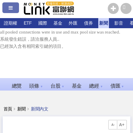
系統發生錯誤，請洽服務人員.
error connecting: Timeout expired. The timeout period elapsed prior to
證期權
ETF
國際
基金
外匯
債券
新聞
影音
obtaining a connection from the pool. This may have occurred because
all pooled connections were in use and max pool size was reached.
系統發生錯誤，請洽服務人員..
已經加入含有相同索引鍵的項目。
總覽
頭條
台股
基金
總經
債匯
▼
▼
▼
▼
首頁
新聞
新聞內文
A+
A-