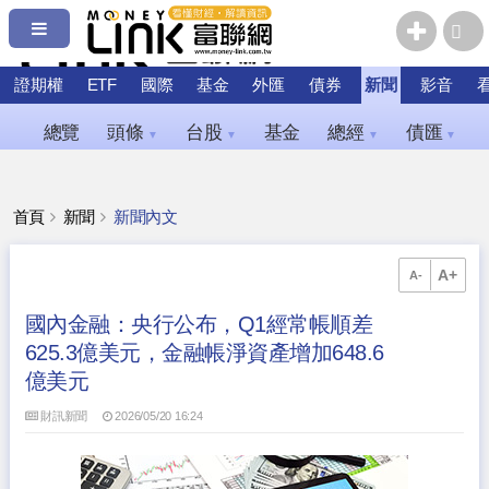
證期權
ETF
國際
基金
外匯
債券
新聞
影音
總覽
頭條
台股
基金
總經
債匯
▼
▼
▼
▼
首頁
新聞
新聞內文
A+
A-
國內金融：央行公布，Q1經常帳順差
625.3億美元，金融帳淨資產增加648.6
億美元
財訊新聞
2026/05/20 16:24